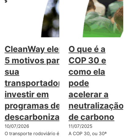
CleanWay elenca
O que é a
5 motivos para
COP 30 e
sua
como ela
transportadora
pode
investir em
acelerar a
programas de
neutralização
descarbonização
de carbono
10/07/2026
11/07/2025
O transporte rodoviário é
A COP 30, ou 30ª