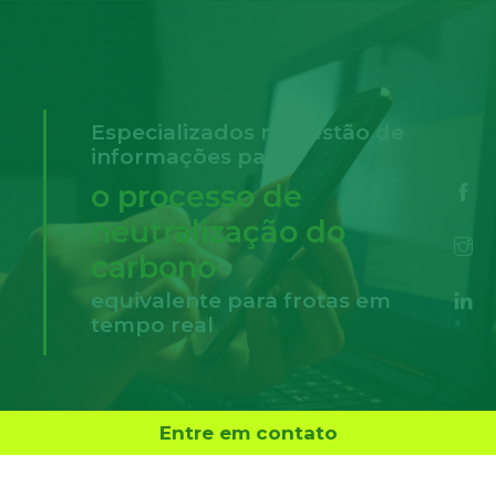
Especializados na gestão de
informações para
o processo de
neutralização do
carbono
equivalente para frotas em
tempo real
Entre em contato