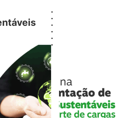
Início
FAQ
entáveis
Soluções
Cotação
Contato
Blog