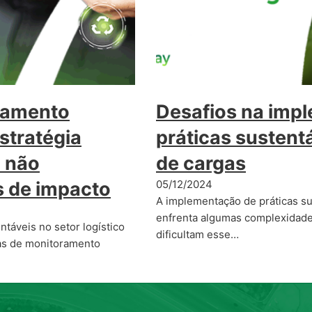
ramento
Desafios na imp
stratégia
práticas sustent
o não
de cargas
is de impacto
05/12/2024
A implementação de práticas su
enfrenta algumas complexidades
táveis no setor logístico
dificultam esse…
as de monitoramento